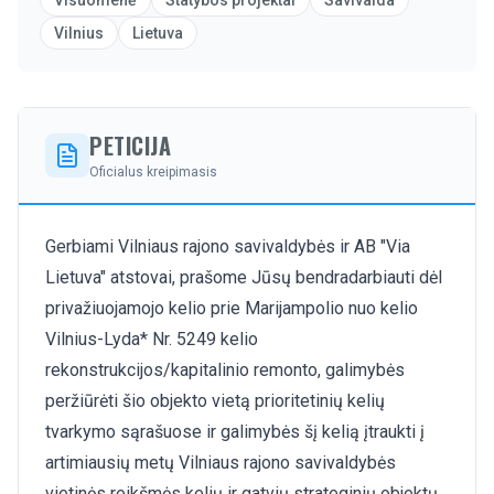
Visuomenė
Statybos projektai
Savivalda
Vilnius
Lietuva
PETICIJA
Oficialus kreipimasis
Gerbiami Vilniaus rajono savivaldybės ir AB "Via
Lietuva" atstovai, prašome Jūsų bendradarbiauti dėl
privažiuojamojo kelio prie Marijampolio nuo kelio
Vilnius-Lyda* Nr. 5249 kelio
rekonstrukcijos/kapitalinio remonto, galimybės
peržiūrėti šio objekto vietą prioritetinių kelių
tvarkymo sąrašuose ir galimybės šį kelią įtraukti į
artimiausių metų Vilniaus rajono savivaldybės
vietinės reikšmės kelių ir gatvių strateginių objektų