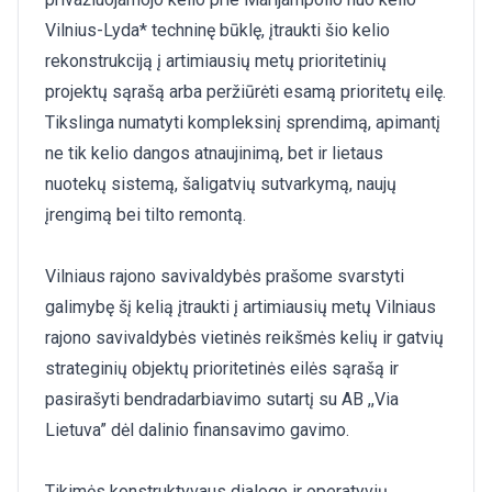
Vilnius-Lyda* techninę būklę, įtraukti šio kelio
rekonstrukciją į artimiausių metų prioritetinių
projektų sąrašą arba peržiūrėti esamą prioritetų eilę.
Tikslinga numatyti kompleksinį sprendimą, apimantį
ne tik kelio dangos atnaujinimą, bet ir lietaus
nuotekų sistemą, šaligatvių sutvarkymą, naujų
įrengimą bei tilto remontą.
Vilniaus rajono savivaldybės prašome svarstyti
galimybę šį kelią įtraukti į artimiausių metų Vilniaus
rajono savivaldybės vietinės reikšmės kelių ir gatvių
strateginių objektų prioritetinės eilės sąrašą ir
pasirašyti bendradarbiavimo sutartį su AB ,,Via
Lietuva” dėl dalinio finansavimo gavimo.
Tikimės konstruktyvaus dialogo ir operatyvių