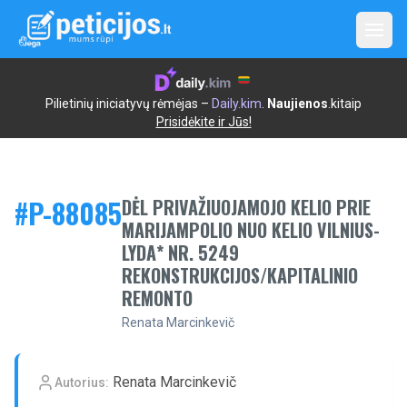
Open
Pilietinių iniciatyvų rėmėjas –
Daily.kim
.
Naujienos
.kitaip
Prisidėkite ir Jūs!
#P-
88085
DĖL PRIVAŽIUOJAMOJO KELIO PRIE
MARIJAMPOLIO NUO KELIO VILNIUS-
LYDA* NR. 5249
REKONSTRUKCIJOS/KAPITALINIO
REMONTO
Renata Marcinkevič
Renata Marcinkevič
Autorius: