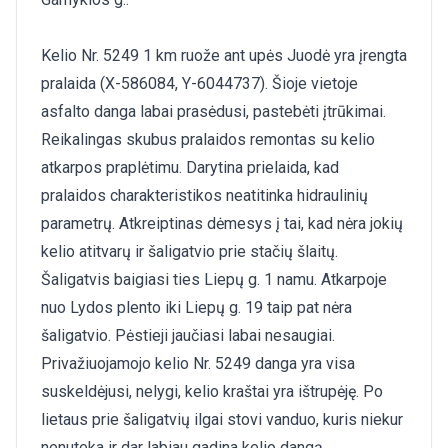
Kelio Nr. 5249 1 km ruože ant upės Juodė yra įrengta
pralaida (X-586084, Y-6044737). Šioje vietoje
asfalto danga labai prasėdusi, pastebėti įtrūkimai.
Reikalingas skubus pralaidos remontas su kelio
atkarpos praplėtimu. Darytina prielaida, kad
pralaidos charakteristikos neatitinka hidraulinių
parametrų. Atkreiptinas dėmesys į tai, kad nėra jokių
kelio atitvarų ir šaligatvio prie stačių šlaitų.
Šaligatvis baigiasi ties Liepų g. 1 namu. Atkarpoje
nuo Lydos plento iki Liepų g. 19 taip pat nėra
šaligatvio. Pėstieji jaučiasi labai nesaugiai.
Privažiuojamojo kelio Nr. 5249 danga yra visa
suskeldėjusi, nelygi, kelio kraštai yra ištrupėję. Po
lietaus prie šaligatvių ilgai stovi vanduo, kuris niekur
nenuteka ir dar labiau gadina kelio dangą.