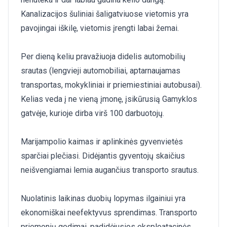
Kanalizacijos šuliniai šaligatviuose vietomis yra
pavojingai iškilę, vietomis įrengti labai žemai.
Per dieną keliu pravažiuoja didelis automobilių
srautas (lengvieji automobiliai, aptarnaujamas
transportas, mokykliniai ir priemiestiniai autobusai).
Kelias veda į ne vieną įmonę, įsikūrusią Gamyklos
gatvėje, kurioje dirba virš 100 darbuotojų.
Marijampolio kaimas ir aplinkinės gyvenvietės
sparčiai plečiasi. Didėjantis gyventojų skaičius
neišvengiamai lemia augančius transporto srautus.
Nuolatinis laikinas duobių lopymas ilgainiui yra
ekonomiškai neefektyvus sprendimas. Transporto
priemonių gedimai, padidėjusios eksploatacinės