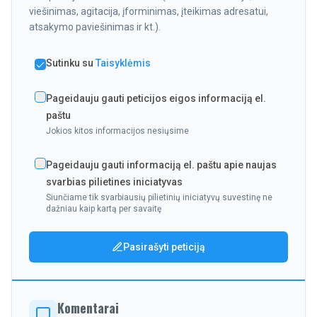
viešinimas, agitacija, įforminimas, įteikimas adresatui,
atsakymo paviešinimas ir kt.).
Sutinku su
Taisyklėmis
Pageidauju gauti peticijos eigos informaciją el.
paštu
Jokios kitos informacijos nesiųsime
Pageidauju gauti informaciją el. paštu apie naujas
svarbias pilietines iniciatyvas
Siunčiame tik svarbiausių pilietinių iniciatyvų suvestinę ne
dažniau kaip kartą per savaitę
Pasirašyti peticiją
Komentarai