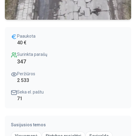
Paaukota
40 €
Surinkta parašų
347
Peržiūros
2 533
Seka el. paštu
71
Susijusios temos