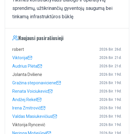
sprendimų, užtikrinančių gyventojų saugumą bei
tinkamą infrastruktūros būklę.
Naujausi pasirašiusieji
robert
2026 Bir. 26d.
Viktorija
2026 Bir. 21d.
Audrius Plėta
2026 Bir. 21d.
Jolanta Dvilienė
2026 Bir. 19d.
Gražina steponaviciene
2026 Bir. 19d.
Renata Voiciukevic
2026 Bir. 19d.
Andžej Rekel
2026 Bir. 19d.
Irena Zmitrovič
2026 Bir. 19d.
Valdas Masiukevičius
2026 Bir. 19d.
Viktorija Ryncevič
2026 Bir. 19d.
Neringa Motiejūnė
2026 Bir. 19d.