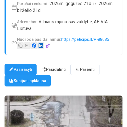
2026m. gegužės 21d.
2026m.
Parašai renkami:
iki
birželio 21d.
Vilniaus rajono savivaldybė, AB VIA
Adresatas:
Lietuva
Nuoroda pasidalinimui:
https://peticijos.lt/P-88085
Pasirašyti
Pasidalinti
Paremti
Susijusi apklausa