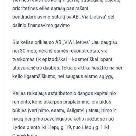
prioritetinės eilės sąrašą pasirašant
bendradarbiavimo sutartį su AB ,,Via Lietuva” dėl
dalinio finansavimo gavimo.
Šis kelias priklauso AB ,,VIA Lietuva“. Jau daugiau
nei 30 metų nėra iš esmės rekonstruotas, yra
tvarkomas tik epizodiškai – kosmetiškai lopant
atsiveriančias duobes. Tokia praktika neužtikrina nei
kelio ilgaamžiškumo, nei saugaus eismo sąlygų.
Kelias reikalauja asfaltbetonio dangos kapitalinio
remonto, kelio atkarpos praplatinimo, pralaidos
būklės įvertinimo, esamų šaligatvių atnaujinimo ir
naujų įrengimo pavojinguose kelio ruožuose nuo
Lydos plento iki Liepų g. 19, nuo Liepų g. 1 iki
Gamyklos g..