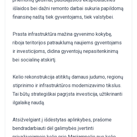
išlaidos bei dažni remonto darbai sukuria papildomą
finansinę naštą tiek gyventojams, tiek valstybei.
Prasta infrastruktūra mažina gyvenimo kokybę,
riboja teritorijos patrauklumą naujiems gyventojams
ir investicijoms, didina gyventojų nepasitenkinimą
bei socialinę atskirtį.
Kelio rekonstrukcija atitiktų darnaus judumo, regionų
stiprinimo ir infrastruktūros modernizavimo tikslus.
Tai būtų strategiškai pagrįsta investicija, užtikrinanti
ilgalaikę naudą.
Atsižvelgiant į išdėstytas aplinkybes, prašome
bendradarbiauti dėl galimybės įvertinti
privažiuojamojo kelio prie Marijampolio nuo kelio