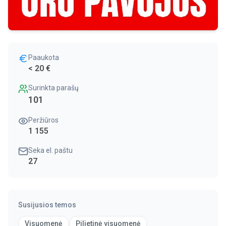
Paaukota
< 20 €
Surinkta parašų
101
Peržiūros
1 155
Seka el. paštu
27
Susijusios temos
Visuomenė
Pilietinė visuomenė