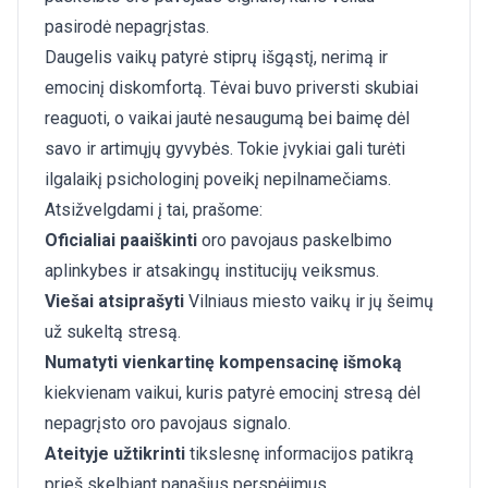
pasirodė nepagrįstas.
Daugelis vaikų patyrė stiprų išgąstį, nerimą ir
emocinį diskomfortą. Tėvai buvo priversti skubiai
reaguoti, o vaikai jautė nesaugumą bei baimę dėl
savo ir artimųjų gyvybės. Tokie įvykiai gali turėti
ilgalaikį psichologinį poveikį nepilnamečiams.
Atsižvelgdami į tai, prašome:
Oficialiai paaiškinti
oro pavojaus paskelbimo
aplinkybes ir atsakingų institucijų veiksmus.
Viešai atsiprašyti
Vilniaus miesto vaikų ir jų šeimų
už sukeltą stresą.
Numatyti vienkartinę kompensacinę išmoką
kiekvienam vaikui, kuris patyrė emocinį stresą dėl
nepagrįsto oro pavojaus signalo.
Ateityje užtikrinti
tikslesnę informacijos patikrą
prieš skelbiant panašius perspėjimus.