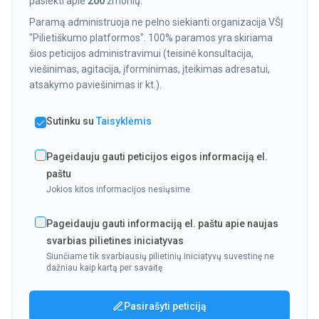
pasiekti apie
200
žmonių.
Paramą administruoja ne pelno siekianti organizacija VŠĮ
"Pilietiškumo platformos". 100% paramos yra skiriama
šios peticijos administravimui (teisinė konsultacija,
viešinimas, agitacija, įforminimas, įteikimas adresatui,
atsakymo paviešinimas ir kt.).
Sutinku su
Taisyklėmis
Pageidauju gauti peticijos eigos informaciją el.
paštu
Jokios kitos informacijos nesiųsime
Pageidauju gauti informaciją el. paštu apie naujas
svarbias pilietines iniciatyvas
Siunčiame tik svarbiausių pilietinių iniciatyvų suvestinę ne
dažniau kaip kartą per savaitę
Pasirašyti peticiją