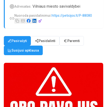
Vilniaus miesto savivaldybei
Adresatas:
Nuoroda pasidalinimui:
https://peticijos.lt/P-88080
Pasirašyti
Pasidalinti
Paremti
Susijusi apklausa