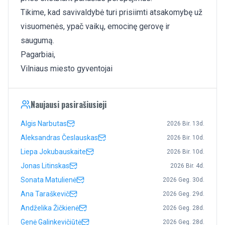
Tikime, kad savivaldybė turi prisiimti atsakomybę už
visuomenės, ypač vaikų, emocinę gerovę ir
saugumą.
Pagarbiai,
Vilniaus miesto gyventojai
Naujausi pasirašiusieji
Algis Narbutas
2026 Bir. 13d.
Aleksandras Česlauskas
2026 Bir. 10d.
Liepa Jokubauskaite
2026 Bir. 10d.
Jonas Litinskas
2026 Bir. 4d.
Sonata Matulienė
2026 Geg. 30d.
Ana Taraškevič
2026 Geg. 29d.
Andželika Žičkienė
2026 Geg. 28d.
Genė Galinkevičiūtė
2026 Geg. 28d.