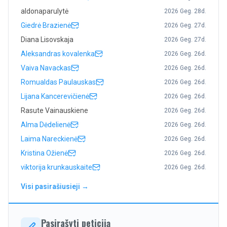
aldonaparulytė
2026 Geg. 28d.
Giedrė Brazienė
2026 Geg. 27d.
Diana Lisovskaja
2026 Geg. 27d.
Aleksandras kovalenka
2026 Geg. 26d.
Vaiva Navackas
2026 Geg. 26d.
Romualdas Paulauskas
2026 Geg. 26d.
Lijana Kancerevičienė
2026 Geg. 26d.
Rasute Vainauskiene
2026 Geg. 26d.
Alma Dėdelienė
2026 Geg. 26d.
Laima Nareckienė
2026 Geg. 26d.
Kristina Ožienė
2026 Geg. 26d.
viktorija krunkauskaite
2026 Geg. 26d.
Visi pasirašiusieji →
Pasirašyti peticiją