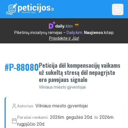
Open
Pilietinių iniciatyvų rėmėjas –
Daily.kim
.
Naujienos
.kitaip
Prisidėkite ir Jūs!
#P-
88080
Peticija dėl kompensacijų vaikams
už sukeltą stresą dėl nepagrįsto
oro pavojaus signalo
Vilniaus miesto gyventojai
Vilniaus miesto gyventojai
Autorius:
2026m. gegužės 20d.
2026m.
Parašai renkami:
iki
rugpjūčio 20d.